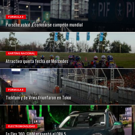
FORMULA E
Porsche volvió a coronarse campeón mundial
KARTING NACIONAL
Atractiva quinta fecha en Mercedes
FORMULA E
Ticktum y de Vries triunfaron en Tokio
ELECTROMOVILIDAD
En Flex 360, GWM presentó el ORA 5