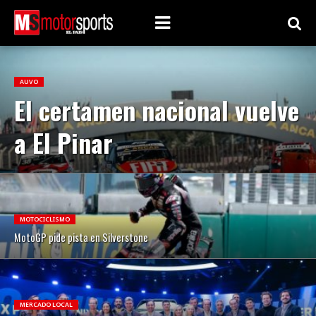
AUVO
El certamen nacional vuelve
a El Pinar
MOTOCICLISMO
MotoGP pide pista en Silverstone
MERCADO LOCAL