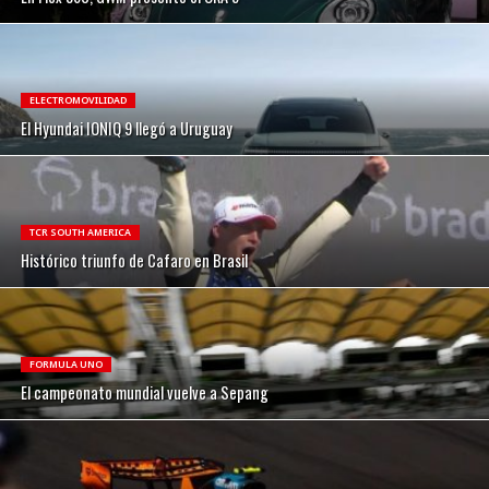
ELECTROMOVILIDAD
El Hyundai IONIQ 9 llegó a Uruguay
TCR SOUTH AMERICA
Histórico triunfo de Cafaro en Brasil
FORMULA UNO
El campeonato mundial vuelve a Sepang