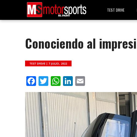
TEST DRIVE
Conociendo al impres
TEST DRIVE |
7 JULIO, 2022
Facebook
Twitter
WhatsApp
LinkedIn
Email