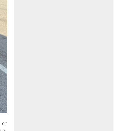
o en
r el