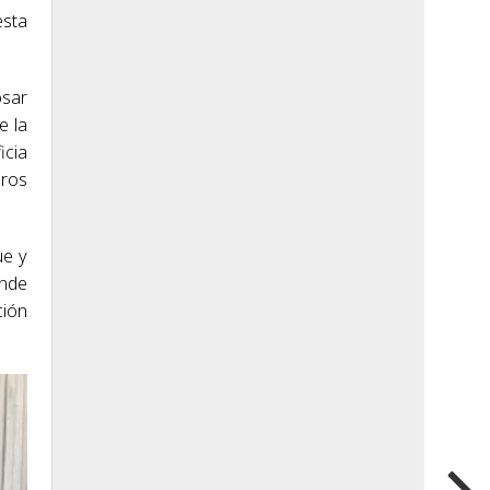
esta
osar
e la
icia
eros
ue y
onde
ción