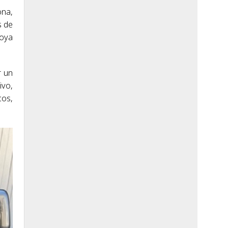
ona,
s de
joya
r un
ivo,
cos,