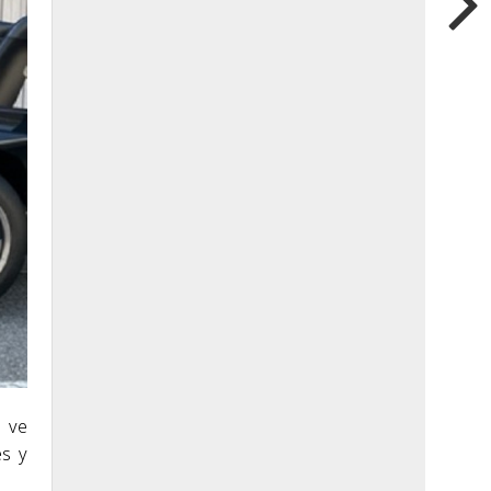
e ve
es y