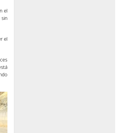
n el
 sin
r el
eces
está
ando