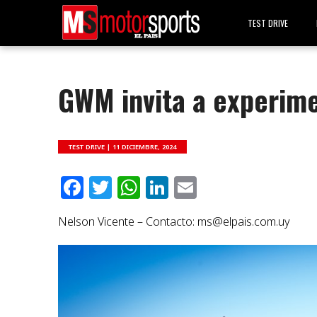
TEST DRIVE
GWM invita a experime
TEST DRIVE |
11 DICIEMBRE, 2024
Facebook
Twitter
WhatsApp
LinkedIn
Email
Nelson Vicente – Contacto:
ms@elpais.com.uy