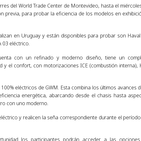
orres del World Trade Center de Montevideo, hasta el miércole
ón previa, para probar la eficiencia de los modelos en exhibici
izan en Uruguay y están disponibles para probar son Hava
 03 eléctrico.
enta con un refinado y moderno diseño, tiene un compl
d y el confort, con motorizaciones ICE (combustión interna),
s 100% eléctricos de GWM. Esta combina los últimos avances d
eficiencia energética, abarcando desde el chasis hasta aspe
etro con uno moderno.
ctrico y realicen la seña correspondiente durante el período
rtunidad los participantes podrán acceder a las opcione