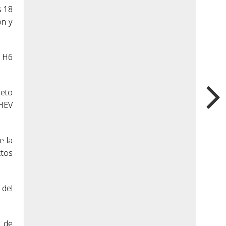
s 18
ón y
l H6
eto
 HEV
e la
ctos
 del
s de