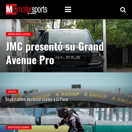
MERCADO LOCAL
JMC presentó su Grand
Avenue Pro
AUVO
El certamen nacional vuelve a El Pinar
MOTOCICLISMO