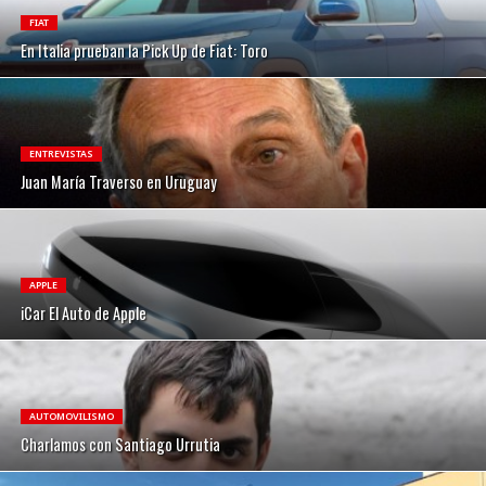
FIAT
En Italia prueban la Pick Up de Fiat: Toro
ENTREVISTAS
Juan María Traverso en Uruguay
APPLE
iCar El Auto de Apple
AUTOMOVILISMO
Charlamos con Santiago Urrutia