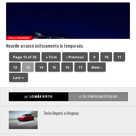
RALLY MUNDIAL
Neuville arrancó exitosamente la temporada
Page 13 of 36
« First
‹ Previous
9
10
11
12
13
14
15
16
17
Next ›
Last »
LO MÁS VISTO
ÚLTIMOS ARTÍCULOS
Tesla llegará a Uruguay