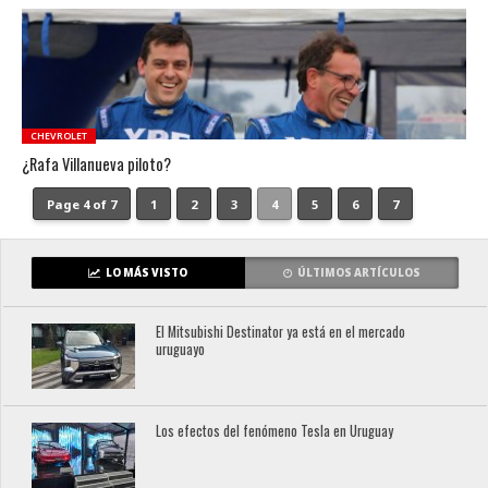
CHEVROLET
¿Rafa Villanueva piloto?
Page 4 of 7
1
2
3
4
5
6
7
LO MÁS VISTO
ÚLTIMOS ARTÍCULOS
El Mitsubishi Destinator ya está en el mercado
uruguayo
Los efectos del fenómeno Tesla en Uruguay