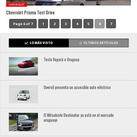
CHEVROLET
Chevrolet Prisma Test Drive
Page 6 of 7
1
2
3
4
5
6
7
LO MÁS VISTO
ÚLTIMOS ARTÍCULOS
Tesla llegará a Uruguay
Oversil presenta un accesible auto eléctrico
El Mitsubishi Destinator ya está en el mercado
uruguayo