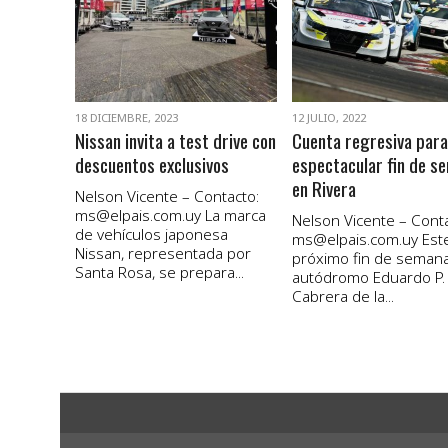
VER NOTA
VER NOTA
18 DICIEMBRE, 2023
12 JULIO, 2022
Nissan invita a test drive con
Cuenta regresiva para
descuentos exclusivos
espectacular fin de s
en Rivera
Nelson Vicente – Contacto:
ms@elpais.com.uy
La marca
Nelson Vicente – Conta
de vehículos japonesa
ms@elpais.com.uy
Est
Nissan, representada por
próximo fin de semana
Santa Rosa, se prepara...
autódromo Eduardo P.
Cabrera de la...