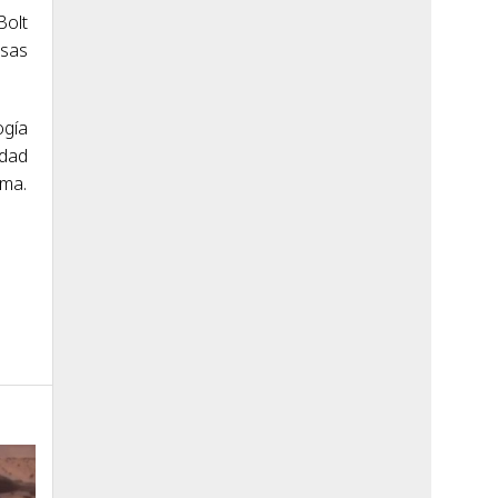
Bolt
osas
ogía
idad
oma.