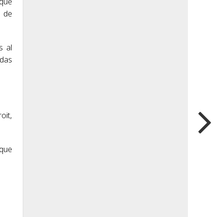
 que
o de
s al
adas
oit,
 que