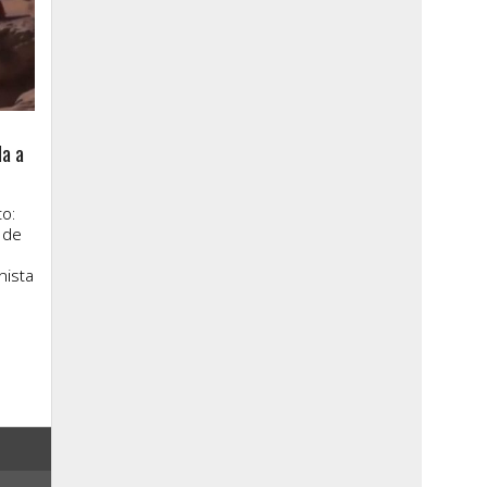
la a
o:
 de
nista