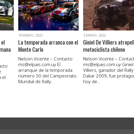
VER NOTA
VER NOTA
18 ENERO, 2022
3 ENERO, 2022
 el
La temporada arranca con el
Giniel De Villiers atropel
emana
Monte Carlo
motociclista chileno
Nelson Vicente – Contacto:
Nelson Vicente – Contact
ms@elpais.com.uy
El
ms@elpais.com.uy
Giniel
cto:
arranque de la temporada
Villiers, ganador del Rally
e
número 50 del Campeonato
Dakar 2009, fue protago
 el
Mundial de Rally...
hoy de...