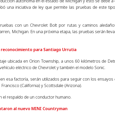
onducción autónoma en el estado de Michigan y esto se debe a
ó una iniciativa de ley que permite las pruebas de este tip
ruebas con un Chevrolet Bolt por rutas y caminos aledaño
rren, Michigan. En una próxima etapa, las pruebas serán llev
 reconocimiento para Santiago Urrutia
aje ubicada en Orion Township, a unos 60 kilómetros de Detr
ehículo eléctrico de Chevrolet y también el modelo Sonic.
n esa factoría, serán utilizados para seguir con los ensayos
rancisco (California) y Scottsdale (Arizona).
on el respaldo de un conductor humano.
ntaron al nuevo MINI Countryman