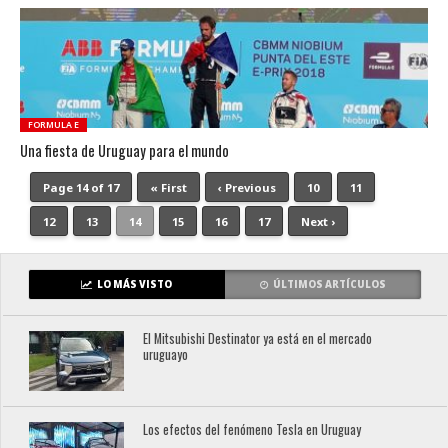
FORMULA E
Una fiesta de Uruguay para el mundo
Page 14 of 17
« First
‹ Previous
10
11
12
13
14
15
16
17
Next ›
LO MÁS VISTO
ÚLTIMOS ARTÍCULOS
El Mitsubishi Destinator ya está en el mercado
uruguayo
Los efectos del fenómeno Tesla en Uruguay