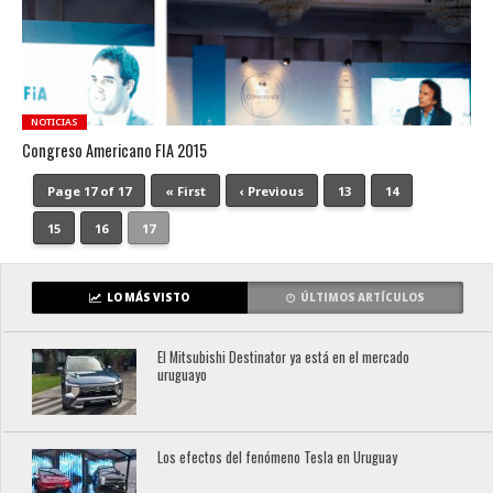
NOTICIAS
Congreso Americano FIA 2015
Page 17 of 17
« First
‹ Previous
13
14
15
16
17
LO MÁS VISTO
ÚLTIMOS ARTÍCULOS
El Mitsubishi Destinator ya está en el mercado
uruguayo
Los efectos del fenómeno Tesla en Uruguay