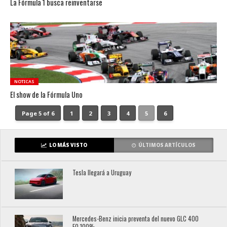
La Fórmula 1 busca reinventarse
NOTICAS
El show de la Fórmula Uno
Page 5 of 6
1
2
3
4
5
6
LO MÁS VISTO
ÚLTIMOS ARTÍCULOS
Tesla llegará a Uruguay
Mercedes-Benz inicia preventa del nuevo GLC 400
EQ 100%