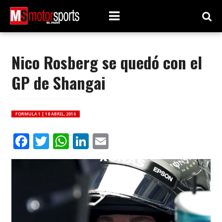
Nico Rosberg se quedó con el
GP de Shangai
FORMULA 1 |
18 ABRIL, 2016
Facebook
Twitter
WhatsApp
LinkedIn
Email