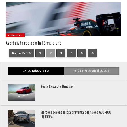
FORMULA 1
Azerbaiyán recibe a la Fórmula Uno
Page 2 of 6
1
2
3
4
5
6
LO MÁS VISTO
ÚLTIMOS ARTÍCULOS
Tesla llegará a Uruguay
Mercedes-Benz inicia preventa del nuevo GLC 400
EQ 100%