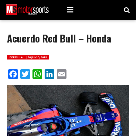
Acuerdo Red Bull – Honda
FORMULA 1 |
26 JUNIO, 2018
Facebook
Twitter
WhatsApp
LinkedIn
Email