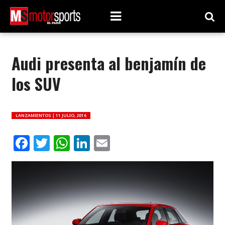
Audi presenta al benjamín de
los SUV
LANZAMIENTOS |
11 JULIO, 2016
Facebook
Twitter
WhatsApp
LinkedIn
Email