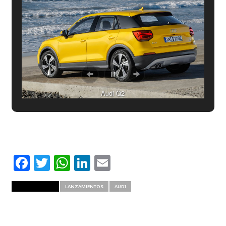
Audi Q2
Facebook
Twitter
WhatsApp
LinkedIn
Email
RELATED ITEMS
LANZAMIENTOS
AUDI