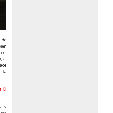
y de
bién
nto.
, el
hace
a la
e El
ia y