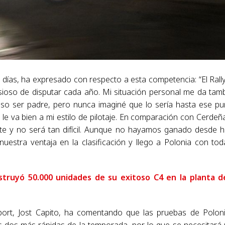
 días, ha expresado con respecto a esta competencia: “El Rall
sioso de disputar cada año. Mi situación personal me da tam
oso ser padre, pero nunca imaginé que lo sería hasta ese pu
, le va bien a mi estilo de pilotaje. En comparación con Cerdeña
nte y no será tan difícil. Aunque no hayamos ganado desde 
estra ventaja en la clasificación y llego a Polonia con tod
struyó 50.000 unidades de su exitoso C4 en la planta d
port, Jost Capito, ha comentando que las pruebas de Polon