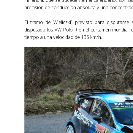
Finlandia, que se suceden en el calendario, son l
precisión de conducción absoluta y una concentraci
El tramo de ‘Wieliczki’, previsto para disputar
disputado los VW Polo-R en el certamen mundial: 
tiempo a una velocidad de 136 km/h.