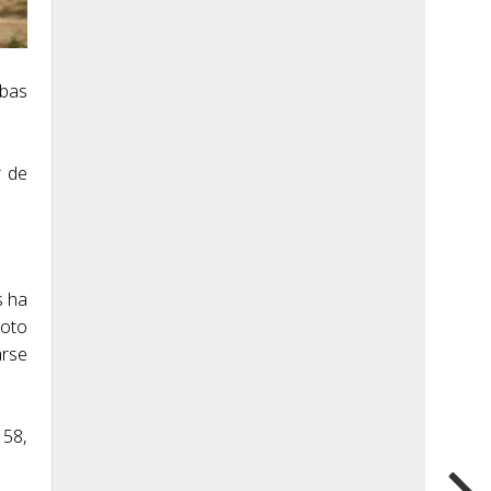
ebas
r de
s ha
loto
arse
 58,