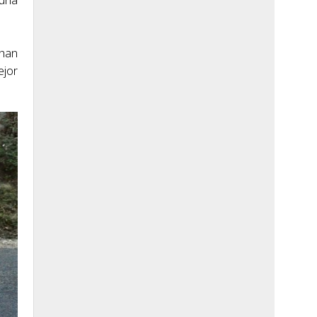
 una
 han
ejor