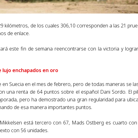
,29 kilómetros, de los cuales 306,10 corresponden a las 21 pru
mos de enlace.
ntará este fin de semana reencontrarse con la victoria y logra
.
e lujo enchapados en oro
 en Suecia en el mes de febrero, pero de todas maneras se la
on una renta de 64 puntos sobre el español Dani Sordo. El pi
mporada, pero ha demostrado una gran regularidad para ubic
umando de esa manera importantes puntos.
Mikkelsen está tercero con 67, Mads Ostberg es cuarto con
sexto con 56 unidades.