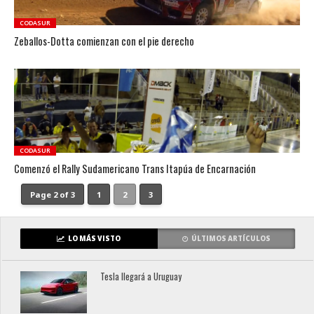
CODASUR
Zeballos-Dotta comienzan con el pie derecho
CODASUR
Comenzó el Rally Sudamericano Trans Itapúa de Encarnación
Page 2 of 3
1
2
3
LO MÁS VISTO
ÚLTIMOS ARTÍCULOS
Tesla llegará a Uruguay