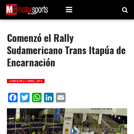
Comenzó el Rally
Sudamericano Trans Itapúa de
Encarnación
CODASUR |
1 ABRIL, 2016
Facebook
Twitter
WhatsApp
LinkedIn
Email