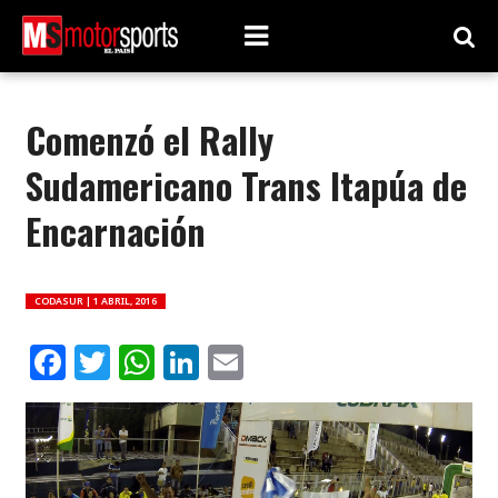
Comenzó el Rally
Sudamericano Trans Itapúa de
Encarnación
CODASUR |
1 ABRIL, 2016
Facebook
Twitter
WhatsApp
LinkedIn
Email