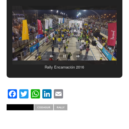
Rally Encarnación 2016
Facebook
Twitter
WhatsApp
LinkedIn
Email
RELATED ITEMS
CODASUR
RALLY