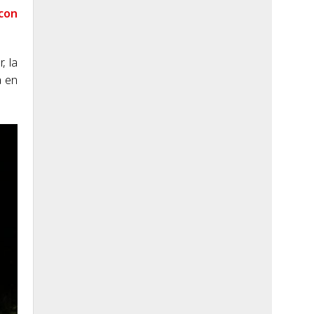
 con
, la
a en