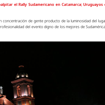
alpitar el Rally Sudamericano en Catamarca; Uruguayos
 concentración de gente producto de la luminosidad del lugar
profesionalidad del evento digno de los mejores de Sudaméric