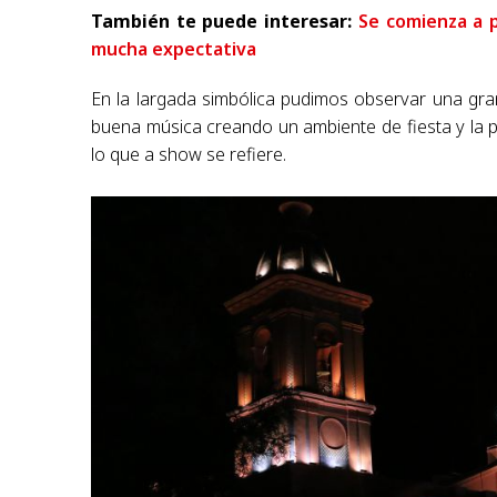
También te puede interesar:
Se comienza a p
mucha expectativa
En la largada simbólica pudimos observar una gran
buena música creando un ambiente de fiesta y la 
lo que a show se refiere.