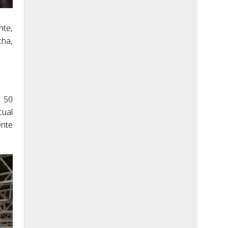
nte,
cha,
e 50
cual
ente