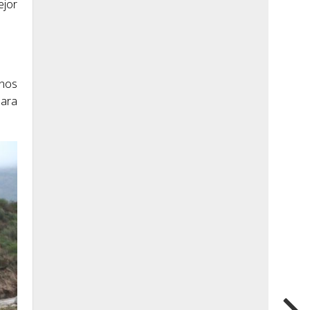
ejor
inos
para