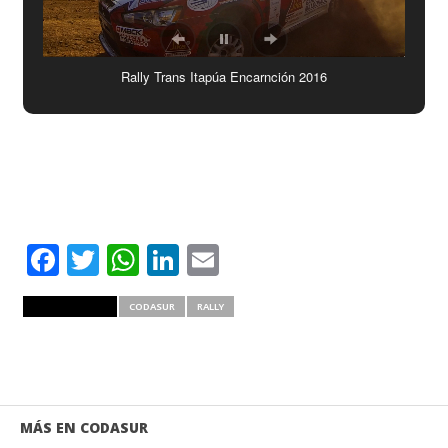
Rally Trans Itapúa Encarnción 2016
Facebook
Twitter
WhatsApp
LinkedIn
Email
RELATED ITEMS
CODASUR
RALLY
MÁS EN CODASUR