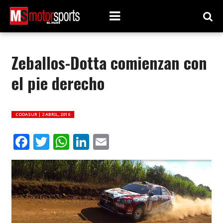
Zeballos-Dotta comienzan con
el pie derecho
CODASUR |
2 ABRIL, 2016
Facebook
Twitter
WhatsApp
LinkedIn
Email