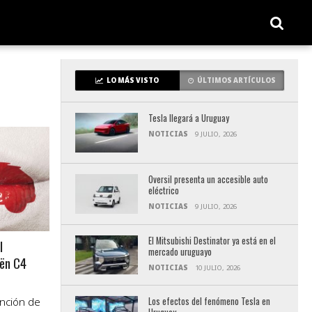
LO MÁS VISTO
ÚLTIMOS ARTÍCULOS
Tesla llegará a Uruguay
NOTICIAS
9 JULIO, 2026
Oversil presenta un accesible auto
eléctrico
NOTICIAS
9 JULIO, 2026
El Mitsubishi Destinator ya está en el
l
mercado uruguayo
oën C4
NOTICIAS
10 JULIO, 2026
ención de
Los efectos del fenómeno Tesla en