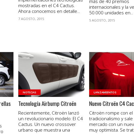
más de 40 premios
mostradas en el C4 Cactus.
internacionales y la v
Ahora conocemos en detalle...
50.000 unidades en...
7 AGOSTO, 2015
5 AGOSTO, 2015
VER NOTA
VER NOTA
NOTICIAS
LANZAMIENTOS
rellas
Tecnología Airbump Citroën
Nuevo Citroën C4 Ca
Recientemente, Citroën lanzó
Citroën rompe con el
un revolucionario modelo: El C4
tradicionalismo y sale 
Cactus. Un nuevo crossover
mercado con un nue
s
urbano que muestra una
muy optimista. Se trata
ro