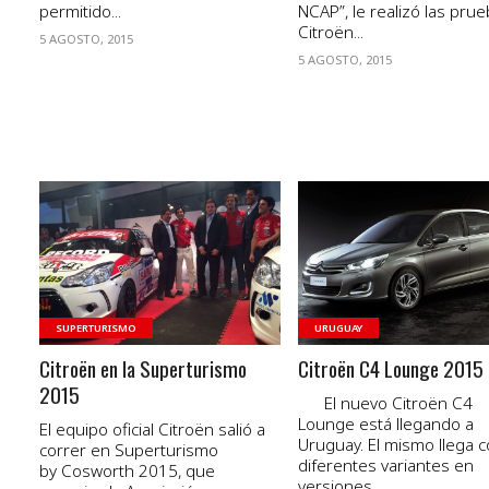
permitido...
NCAP”, le realizó las prue
Citroën...
5 AGOSTO, 2015
5 AGOSTO, 2015
VER NOTA
VER NOTA
SUPERTURISMO
URUGUAY
Citroën en la Superturismo
Citroën C4 Lounge 2015
2015
El nuevo Citroën C4
Lounge está llegando a
El equipo oficial Citroën salió a
Uruguay. El mismo llega 
correr en Superturismo
diferentes variantes en
by Cosworth 2015, que
versiones...