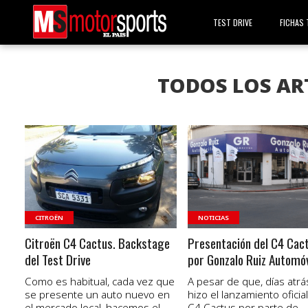
TEST DRIVE
FICHAS 
TODOS LOS AR
VER NOTA
VER NOTA
CITROËN
NOTICIAS
Citroën C4 Cactus. Backstage
Presentación del C4 Cac
del Test Drive
por Gonzalo Ruiz Automóv
Como es habitual, cada vez que
A pesar de que, días atrá
se presente un auto nuevo en
hizo el lanzamiento oficial
el mercado local, hacemos el...
C4 Cactus por parte de...