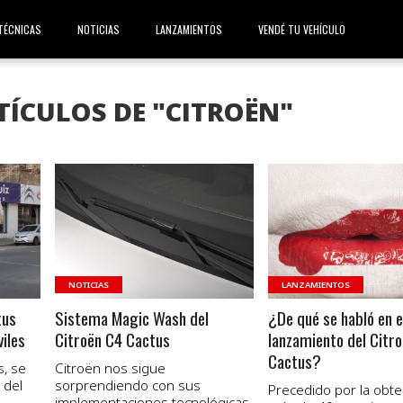
TÉCNICAS
NOTICIAS
LANZAMIENTOS
VENDÉ TU VEHÍCULO
TÍCULOS DE "CITROËN"
VER NOTA
VER NOTA
NOTICIAS
LANZAMIENTOS
tus
Sistema Magic Wash del
¿De qué se habló en e
iles
Citroën C4 Cactus
lanzamiento del Citr
Cactus?
s, se
Citroën nos sigue
 del
sorprendiendo con sus
Precedido por la obt
implementaciones tecnológicas