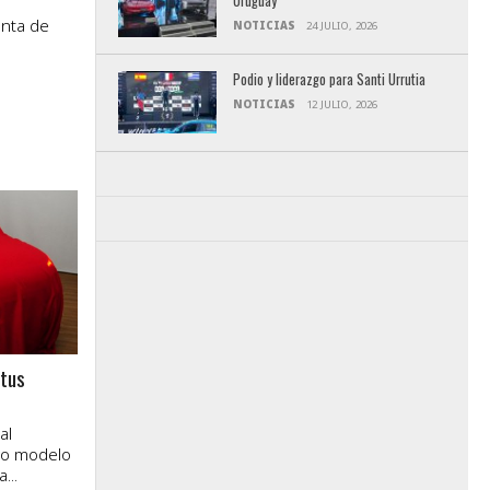
Uruguay
enta de
NOTICIAS
24 JULIO, 2026
Podio y liderazgo para Santi Urrutia
NOTICIAS
12 JULIO, 2026
ctus
al
vo modelo
...