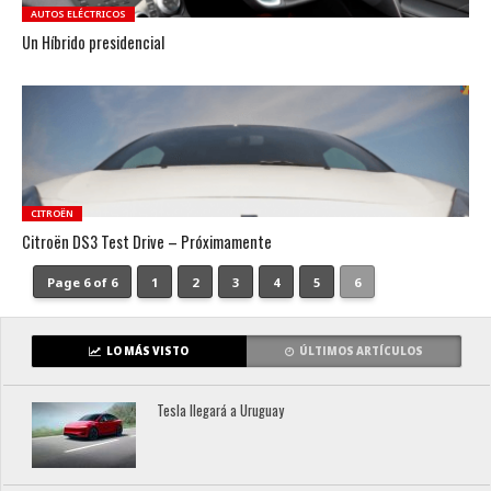
AUTOS ELÉCTRICOS
Un Híbrido presidencial
CITROËN
Citroën DS3 Test Drive – Próximamente
Page 6 of 6
1
2
3
4
5
6
LO MÁS VISTO
ÚLTIMOS ARTÍCULOS
Tesla llegará a Uruguay