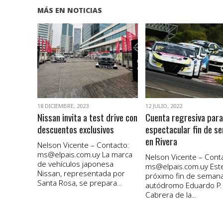
MÁS EN NOTICIAS
VER NOTA
VER NOTA
18 DICIEMBRE, 2023
12 JULIO, 2022
Nissan invita a test drive con
Cuenta regresiva para
descuentos exclusivos
espectacular fin de s
en Rivera
Nelson Vicente – Contacto:
ms@elpais.com.uy
La marca
Nelson Vicente – Conta
de vehículos japonesa
ms@elpais.com.uy
Est
Nissan, representada por
próximo fin de semana
Santa Rosa, se prepara...
autódromo Eduardo P.
Cabrera de la...