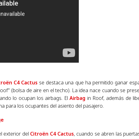
troën C4 Cactus
se destaca una que ha permitido ganar esp
Roof” (bolsa de aire en el techo). La idea nace cuando se pres
uando lo ocupan los airbags. El
Airbag
in Roof, además de lib
ma para los ocupantes del asiento del pasajero.
ge
l exterior del
Citroën C4 Cactus
, cuando se abren las puertas