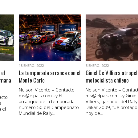
VER NOTA
VER NOTA
18 ENERO, 2022
3 ENERO, 2022
 el
La temporada arranca con el
Giniel De Villiers atropel
emana
Monte Carlo
motociclista chileno
Nelson Vicente – Contacto:
Nelson Vicente – Contact
ms@elpais.com.uy
El
ms@elpais.com.uy
Giniel
cto:
arranque de la temporada
Villiers, ganador del Rally
e
número 50 del Campeonato
Dakar 2009, fue protago
 el
Mundial de Rally...
hoy de...