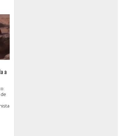
la a
o:
 de
nista