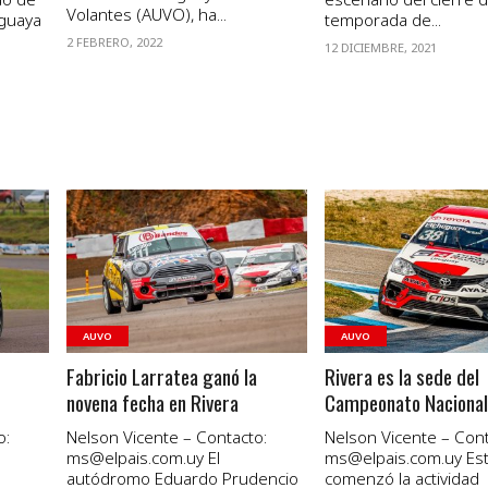
Volantes (AUVO), ha...
uguaya
temporada de...
2 FEBRERO, 2022
12 DICIEMBRE, 2021
VER NOTA
VER NOTA
AUVO
AUVO
Fabricio Larratea ganó la
Rivera es la sede del
novena fecha en Rivera
Campeonato Nacional
o:
Nelson Vicente – Contacto:
Nelson Vicente – Cont
ms@elpais.com.uy
El
ms@elpais.com.uy
Est
autódromo Eduardo Prudencio
comenzó la actividad