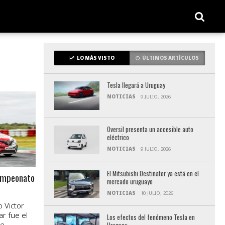
LO MÁS VISTO
ÚLTIMOS ARTÍCULOS
Tesla llegará a Uruguay
NOTICIAS
9 JULIO, 2026
Oversil presenta un accesible auto
eléctrico
NOTICIAS
9 JULIO, 2026
El Mitsubishi Destinator ya está en el
Campeonato
mercado uruguayo
NOTICIAS
10 JULIO, 2026
o Victor
ar fue el
Los efectos del fenómeno Tesla en
de