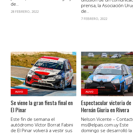
de...
prensa, la Asociación Ur
de...
28 FEBRERO, 2022
7 FEBRERO, 2022
VER NOTA
VER NOTA
AUVO
AUVO
Se viene la gran fiesta final en
Espectacular victoria de
El Pinar
Hernán Giuria en Rivera
Este fin de semana el
Nelson Vicente – Contact
autódromo Víctor Borrat Fabini
ms@elpais.com.uy
Este
de El Pinar volverá a vestir sus
domingo se desarrolló la