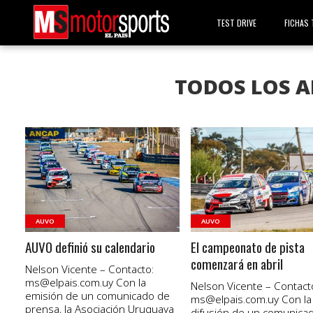
TEST DRIVE
FICHAS 
TODOS LOS A
VER NOTA
VER NOTA
AUVO
AUVO
AUVO definió su calendario
El campeonato de pista
comenzará en abril
Nelson Vicente – Contacto:
ms@elpais.com.uy
Con la
Nelson Vicente – Contact
emisión de un comunicado de
ms@elpais.com.uy
Con la
prensa, la Asociación Uruguaya
difusión de un comunica