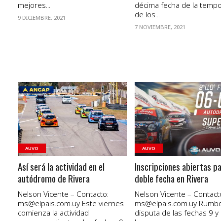
mejores...
décima fecha de la temp
de los...
9 DICIEMBRE, 2021
7 NOVIEMBRE, 2021
VER NOTA
VER NOTA
AUVO
AUVO
Así será la actividad en el
Inscripciones abiertas pa
autódromo de Rivera
doble fecha en Rivera
Nelson Vicente – Contacto:
Nelson Vicente – Contact
ms@elpais.com.uy
Este viernes
ms@elpais.com.uy
Rumbo 
comienza la actividad
disputa de las fechas 9 y