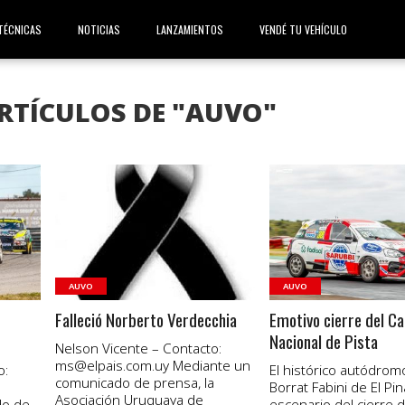
TÉCNICAS
NOTICIAS
LANZAMIENTOS
VENDÉ TU VEHÍCULO
RTÍCULOS DE "AUVO"
VER NOTA
VER NOTA
AUVO
AUVO
Falleció Norberto Verdecchia
Emotivo cierre del 
Nacional de Pista
Nelson Vicente – Contacto:
ms@elpais.com.uy
Mediante un
o:
El histórico autódrom
comunicado de prensa, la
Borrat Fabini de El Pin
Asociación Uruguaya de
do de
escenario del cierre 