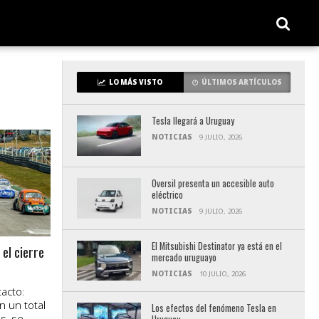
LO MÁS VISTO
ÚLTIMOS ARTÍCULOS
Tesla llegará a Uruguay
NOTICIAS
9 JULIO, 2026
Oversil presenta un accesible auto
eléctrico
NOTICIAS
9 JULIO, 2026
El Mitsubishi Destinator ya está en el
el cierre
mercado uruguayo
NOTICIAS
10 JULIO, 2026
acto:
 un total
Los efectos del fenómeno Tesla en
s, se