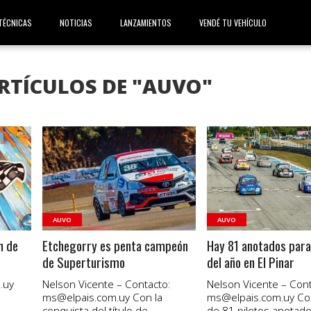
TÉCNICAS
NOTICIAS
LANZAMIENTOS
VENDÉ TU VEHÍCULO
RTÍCULOS DE "AUVO"
VER NOTA
VER NOTA
AUVO
AUVO
n de
Etchegorry es penta campeón
Hay 81 anotados para 
de Superturismo
del año en El Pinar
.uy
Nelson Vicente – Contacto:
Nelson Vicente – Cont
ms@elpais.com.uy
Con la
ms@elpais.com.uy
Con
conquista del título de
de 81 pilotos anotado