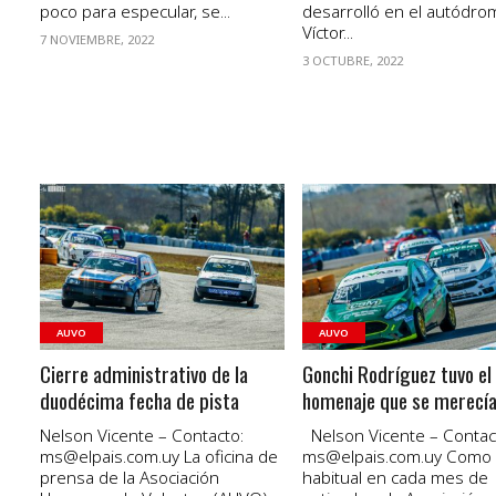
poco para especular, se...
desarrolló en el autódro
Víctor...
7 NOVIEMBRE, 2022
3 OCTUBRE, 2022
VER NOTA
VER NOTA
AUVO
AUVO
Cierre administrativo de la
Gonchi Rodríguez tuvo el
duodécima fecha de pista
homenaje que se merecí
Nelson Vicente – Contacto:
Nelson Vicente – Contac
ms@elpais.com.uy
La oficina de
ms@elpais.com.uy
Como 
prensa de la Asociación
habitual en cada mes de