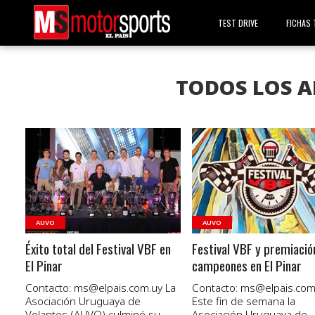
TEST DRIVE
FICHAS 
TODOS LOS A
VER NOTA
VER NOTA
AUVO
AUVO
Éxito total del Festival VBF en
Festival VBF y premiació
El Pinar
campeones en El Pinar
Contacto:
ms@elpais.com.uy
La
Contacto:
ms@elpais.com
Asociación Uruguaya de
Este fin de semana la
Volantes (AUVO) culminó su
Asociación Uruguaya de