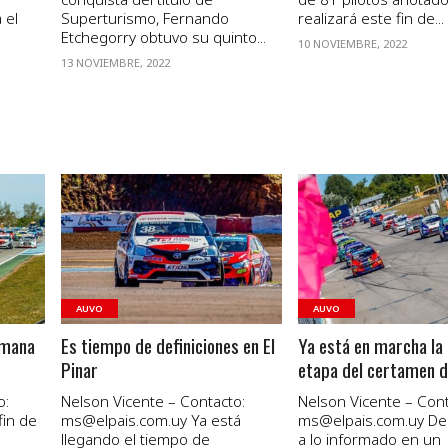
 el
Superturismo, Fernando
realizará este fin de...
Etchegorry obtuvo su quinto...
10 NOVIEMBRE, 2022
13 NOVIEMBRE, 2022
VER NOTA
VER NOTA
AUVO
AUVO
emana
Es tiempo de definiciones en El
Ya está en marcha la
Pinar
etapa del certamen d
o:
Nelson Vicente – Contacto:
Nelson Vicente – Cont
fin de
ms@elpais.com.uy
Ya está
ms@elpais.com.uy
De
llegando el tiempo de
a lo informado en un