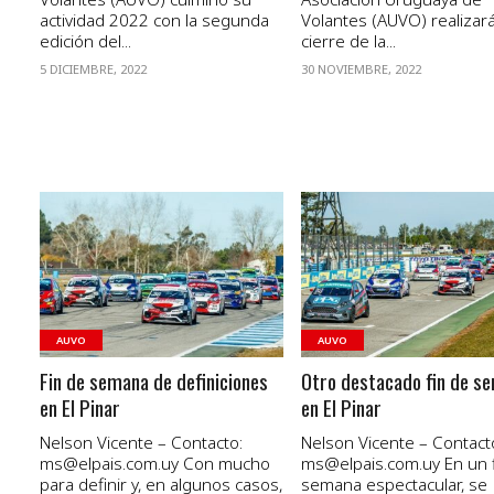
actividad 2022 con la segunda
Volantes (AUVO) realizará
edición del...
cierre de la...
5 DICIEMBRE, 2022
30 NOVIEMBRE, 2022
VER NOTA
VER NOTA
AUVO
AUVO
Fin de semana de definiciones
Otro destacado fin de s
en El Pinar
en El Pinar
Nelson Vicente – Contacto:
Nelson Vicente – Contact
ms@elpais.com.uy
Con mucho
ms@elpais.com.uy
En un 
para definir y, en algunos casos,
semana espectacular, se