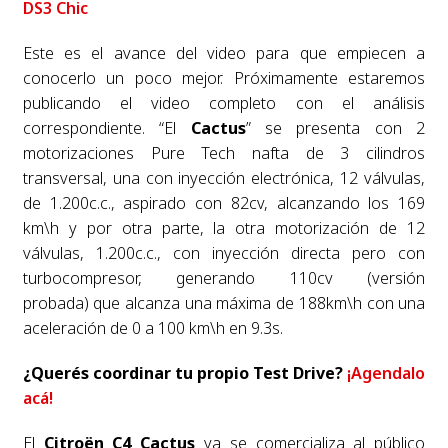
DS3 Chic
Este es el avance del video para que empiecen a
conocerlo un poco mejor. Próximamente estaremos
publicando el video completo con el análisis
correspondiente. “El
Cactus
” se presenta con 2
motorizaciones Pure Tech nafta de 3 cilindros
transversal, una con inyección electrónica, 12 válvulas,
de 1.200c.c., aspirado con 82cv, alcanzando los 169
km\h y por otra parte, la otra motorización de 12
válvulas, 1.200c.c., con inyección directa pero con
turbocompresor, generando 110cv (versión
probada) que alcanza una máxima de 188km\h con una
aceleración de 0 a 100 km\h en 9.3s.
¿Querés coordinar tu propio Test Drive?
¡Agendalo
acá!
El
Citroën C4 Cactus
ya se comercializa al público