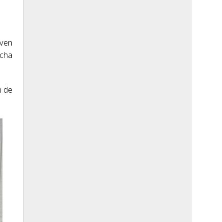
oven
echa
n de