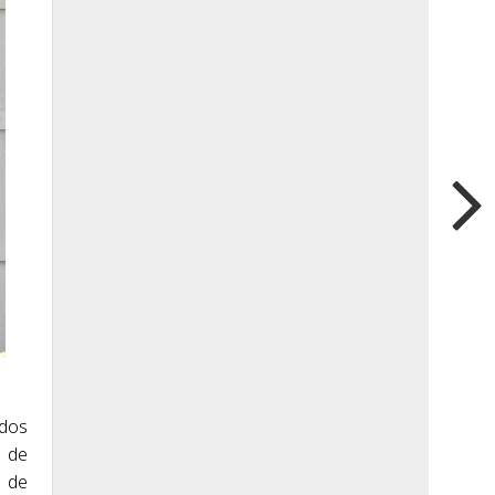
odos
1 de
1 de