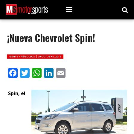
¡Nueva Chevrolet Spin!
GENTE Y NEGOCIOS |
29 OCTUBRE, 2012
Facebook
Twitter
WhatsApp
LinkedIn
Email
Spin, el