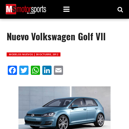
Nuevo Volkswagen Golf VII
MODELOS NUEVOS |
30 OCTUBRE, 2012
Facebook
Twitter
WhatsApp
LinkedIn
Email