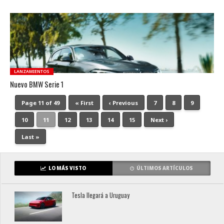
LANZAMIENTOS
Nuevo BMW Serie 1
Page 11 of 49
« First
‹ Previous
7
8
9
10
11
12
13
14
15
Next ›
Last »
LO MÁS VISTO
ÚLTIMOS ARTÍCULOS
Tesla llegará a Uruguay