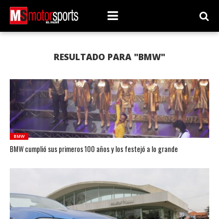
RESULTADO PARA "BMW"
BMW
BMW cumplió sus primeros 100 años y los festejó a lo grande