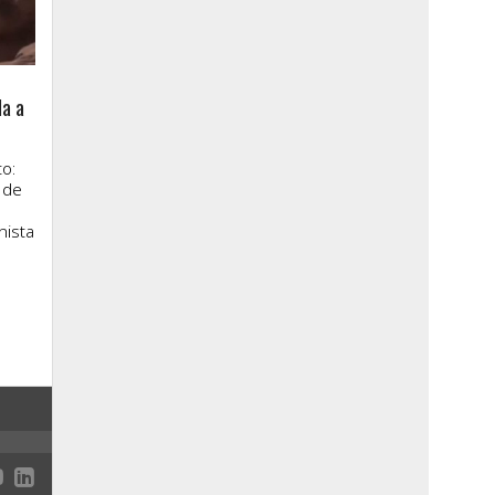
la a
o:
 de
nista