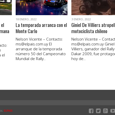
18 ENERO, 2022
3 ENERO, 2022
 el
La temporada arranca con el
Giniel De Villiers atropel
emana
Monte Carlo
motociclista chileno
Nelson Vicente – Contacto:
Nelson Vicente – Contact
ms@elpais.com.uy
El
ms@elpais.com.uy
Giniel
cto:
arranque de la temporada
Villiers, ganador del Rally
e
número 50 del Campeonato
Dakar 2009, fue protago
 el
Mundial de Rally...
hoy de...
os.
ELPAIS