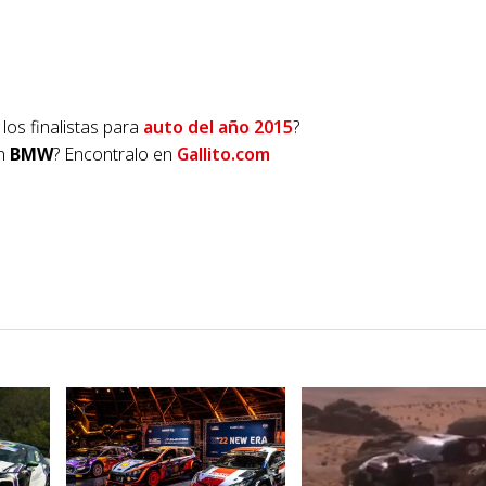
 los finalistas para
auto del año 2015
?
un
BMW
? Encontralo en
Gallito.com
VER NOTA
VER NOTA