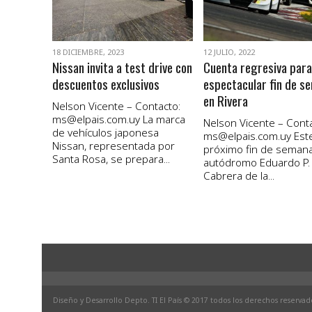
18 DICIEMBRE, 2023
12 JULIO, 2022
Nissan invita a test drive con
Cuenta regresiva para
descuentos exclusivos
espectacular fin de s
en Rivera
Nelson Vicente – Contacto:
ms@elpais.com.uy
La marca
Nelson Vicente – Conta
de vehículos japonesa
ms@elpais.com.uy
Est
Nissan, representada por
próximo fin de semana
Santa Rosa, se prepara...
autódromo Eduardo P.
Cabrera de la...
Diseño y Desarrollo Depto. TI El País © 2017 todos los derechos reservad