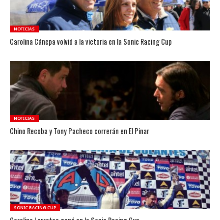
NOTICIAS
Carolina Cánepa volvió a la victoria en la Sonic Racing Cup
NOTICIAS
Chino Recoba y Tony Pacheco correrán en El Pinar
SONIC RACING CUP