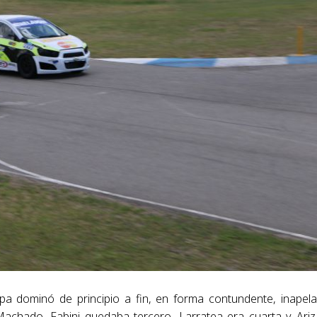
epa dominó de principio a fin, en forma contundente, inapela
 Machado. Fabini quedaba tercero, Larratea era cuarta y Ari