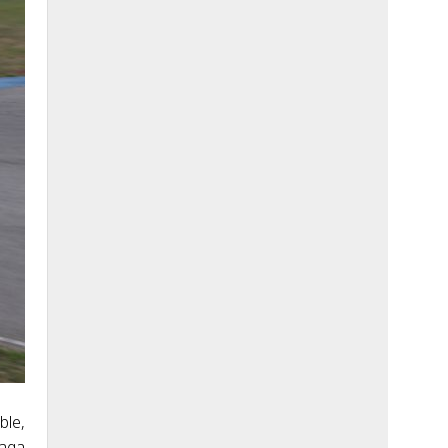
ble,
zaga