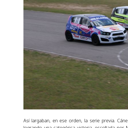
Así largaban, en ese orden, la serie previa. Cán
logrando una categórica victoria, escoltada por