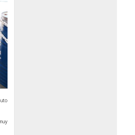
auto
 muy