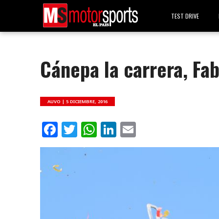
TEST DRIVE
Cánepa la carrera, Fa
AUVO |
5 DICIEMBRE, 2016
Facebook
Twitter
WhatsApp
LinkedIn
Email