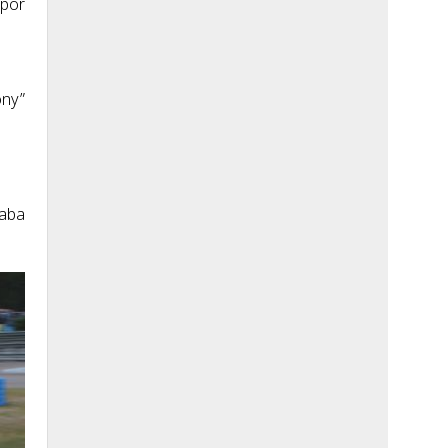
 por
ony”
daba