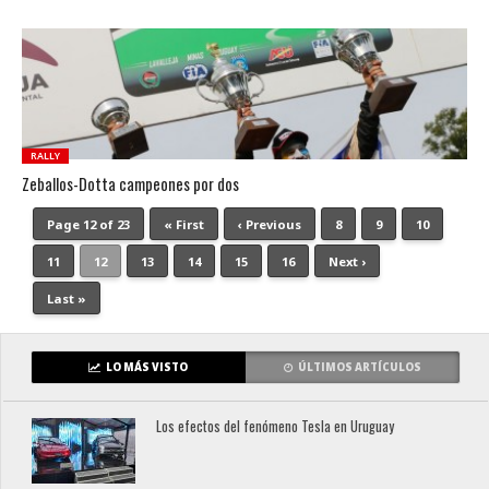
RALLY
Zeballos-Dotta campeones por dos
Page 12 of 23
« First
‹ Previous
8
9
10
11
12
13
14
15
16
Next ›
Last »
LO MÁS VISTO
ÚLTIMOS ARTÍCULOS
Los efectos del fenómeno Tesla en Uruguay