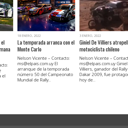
VER NOTA
VER NOTA
18 ENERO, 2022
3 ENERO, 2022
 el
La temporada arranca con el
Giniel De Villiers atropel
emana
Monte Carlo
motociclista chileno
Nelson Vicente – Contacto:
Nelson Vicente – Contact
ms@elpais.com.uy
El
ms@elpais.com.uy
Giniel
cto:
arranque de la temporada
Villiers, ganador del Rally
e
número 50 del Campeonato
Dakar 2009, fue protago
 el
Mundial de Rally...
hoy de...