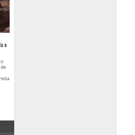
la a
o:
 de
nista