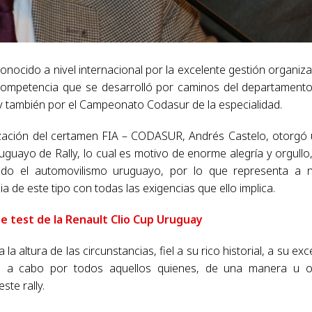
nocido a nivel internacional por la excelente gestión organiza
o, competencia que se desarrolló por caminos del departament
l y también por el Campeonato Codasur de la especialidad.
nización del certamen FIA – CODASUR, Andrés Castelo, otorgó
ruguayo de Rally, lo cual es motivo de enorme alegría y orgullo
todo el automovilismo uruguayo, por lo que representa a n
 de este tipo con todas las exigencias que ello implica.
de test de la Renault Clio Cup Uruguay
 altura de las circunstancias, fiel a su rico historial, a su exc
ado a cabo por todos aquellos quienes, de una manera u o
ste rally.