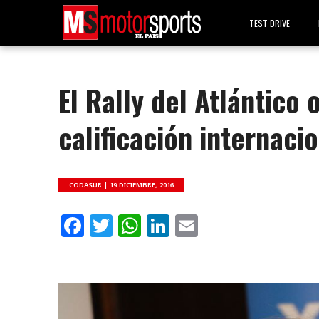
TEST DRIVE
El Rally del Atlántico
calificación internaci
CODASUR |
19 DICIEMBRE, 2016
Facebook
Twitter
WhatsApp
LinkedIn
Email