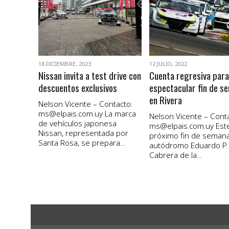
VER NOTA
VER NOTA
18 DICIEMBRE, 2023
12 JULIO, 2022
Nissan invita a test drive con
Cuenta regresiva para
descuentos exclusivos
espectacular fin de s
en Rivera
Nelson Vicente – Contacto:
ms@elpais.com.uy
La marca
Nelson Vicente – Conta
de vehículos japonesa
ms@elpais.com.uy
Est
Nissan, representada por
próximo fin de semana
Santa Rosa, se prepara...
autódromo Eduardo P.
Cabrera de la...