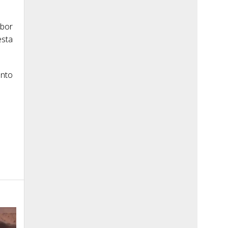
abor
esta
unto