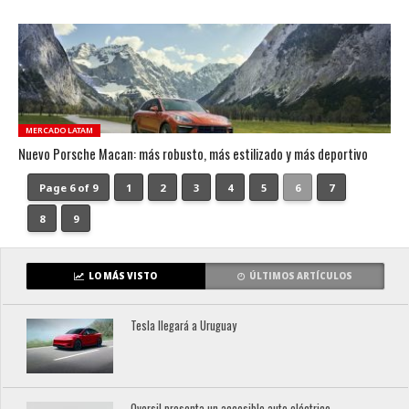
MERCADO LATAM
Nuevo Porsche Macan: más robusto, más estilizado y más deportivo
Page 6 of 9
1
2
3
4
5
6
7
8
9
LO MÁS VISTO
ÚLTIMOS ARTÍCULOS
Tesla llegará a Uruguay
Oversil presenta un accesible auto eléctrico