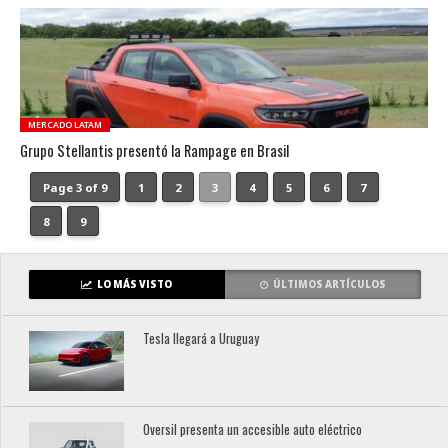
MERCADO LATAM
Grupo Stellantis presentó la Rampage en Brasil
Page 3 of 9
1
2
3
4
5
6
7
8
9
LO MÁS VISTO
ÚLTIMOS ARTÍCULOS
Tesla llegará a Uruguay
Oversil presenta un accesible auto eléctrico