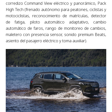
corredizo Command View eléctrico y panorámico, Pack
High Tech (frenado autónomo para peatones, ciclistas y
motociclistas, reconocimiento de matrículas, detector
de fatiga, piloto automático adaptativo, cambio
automático de faros, rango de monitoreo de cambios,
maletero con presencia sensor, sonido premium Beats,
asiento del pasajero eléctrico y toma auxiliar).