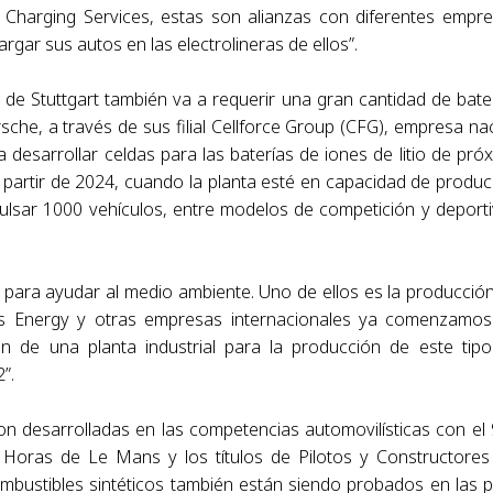
Charging Services, estas son alianzas con diferentes empr
argar sus autos en las electrolineras de ellos”.
 de Stuttgart también va a requerir una gran cantidad de bate
sche, a través de sus filial Cellforce Group (CFG), empresa na
desarrollar celdas para las baterías de iones de litio de pró
partir de 2024, cuando la planta esté en capacidad de produci
lsar 1000 vehículos, entre modelos de competición y deport
 para ayudar al medio ambiente. Uno de ellos es la producció
mens Energy y otras empresas internacionales ya comenzamo
ón de una planta industrial para la producción de este tip
”.
eron desarrolladas en las competencias automovilísticas con el
Horas de Le Mans y los títulos de Pilotos y Constructores
bustibles sintéticos también están siendo probados en las p