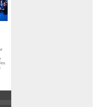
a
or
e
 los
t