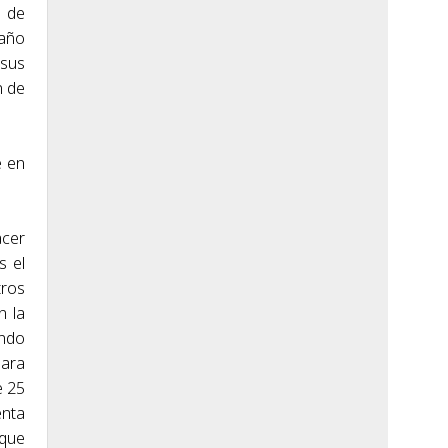
a de
 año
 sus
n de
e en
acer
s el
tros
n la
ando
para
e 25
enta
 que