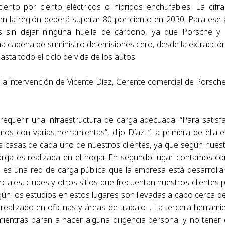
ciento por ciento eléctricos o híbridos enchufables. La cifr
en la región deberá superar 80 por ciento en 2030. Para ese
s sin dejar ninguna huella de carbono, ya que Porsche y
 cadena de suministro de emisiones cero, desde la extracció
sta todo el ciclo de vida de los autos.
 la intervención de Vicente Díaz, Gerente comercial de Porsch
requerir una infraestructura de carga adecuada. “Para satisf
os con varias herramientas”, dijo Díaz. “La primera de ella e
as casas de cada uno de nuestros clientes, ya que según nues
arga es realizada en el hogar. En segundo lugar contamos co
e es una red de carga pública que la empresa está desarroll
iales, clubes y otros sitios que frecuentan nuestros clientes 
gún los estudios en estos lugares son llevadas a cabo cerca d
 realizado en oficinas y áreas de trabajo–. La tercera herrami
mientras paran a hacer alguna diligencia personal y no tener