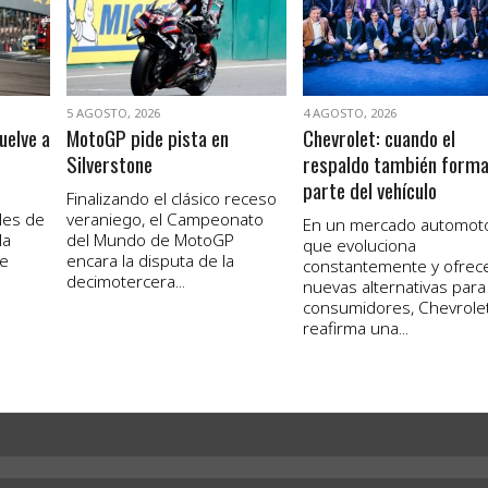
5 AGOSTO, 2026
4 AGOSTO, 2026
uelve a
MotoGP pide pista en
Chevrolet: cuando el
Silverstone
respaldo también form
parte del vehículo
Finalizando el clásico receso
les de
veraniego, el Campeonato
En un mercado automot
la
del Mundo de MotoGP
que evoluciona
de
encara la disputa de la
constantemente y ofrec
decimotercera...
nuevas alternativas para
consumidores, Chevrole
reafirma una...