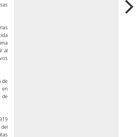
esas
rías
cida
xima
r al
ivos
n de
s en
o de
 919
 del
itas