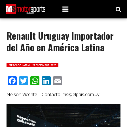
Renault Uruguay Importador
del Año en América Latina
MERCADO LATAM |
27 DICIEMBRE, 2023
Facebook
Twitter
WhatsApp
LinkedIn
Email
Nelson Vicente – Contacto:
ms@elpais.com.uy