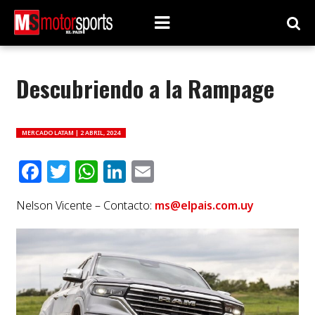
Descubriendo a la Rampage
MERCADO LATAM |
2 ABRIL, 2024
Facebook
Twitter
WhatsApp
LinkedIn
Email
Nelson Vicente – Contacto:
ms@elpais.com.uy