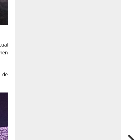
cual
amen
s de