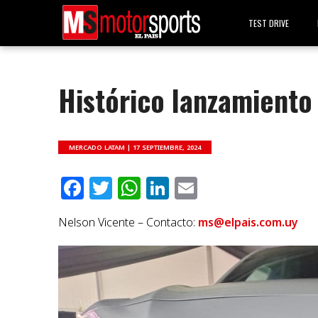
TEST DRIVE
Histórico lanzamiento
MERCADO LATAM |
17 SEPTIEMBRE, 2024
Facebook
Twitter
WhatsApp
LinkedIn
Email
Nelson Vicente – Contacto:
ms@elpais.com.uy