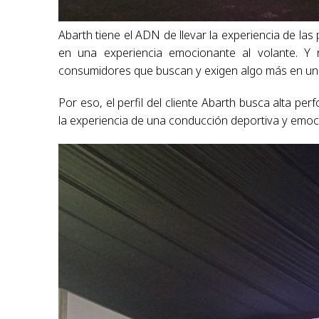
Abarth tiene el ADN de llevar la experiencia de las
en una experiencia emocionante al volante. Y re
consumidores que buscan y exigen algo más en un 
Por eso, el perfil del cliente Abarth busca alta pe
la experiencia de una conducción deportiva y emoc