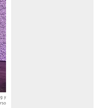
ng y
urso