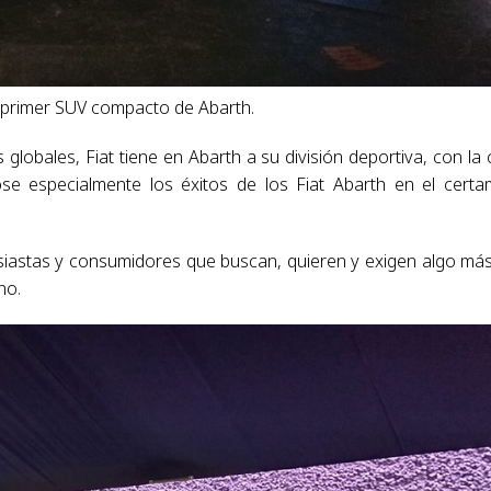
el primer SUV compacto de Abarth.
lobales, Fiat tiene en Abarth a su división deportiva, con la 
se especialmente los éxitos de los Fiat Abarth en el cert
ntusiastas y consumidores que buscan, quieren y exigen algo má
no.