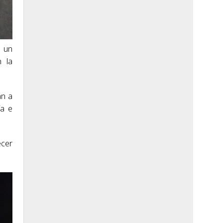
e un
n la
an a
ía e
ecer