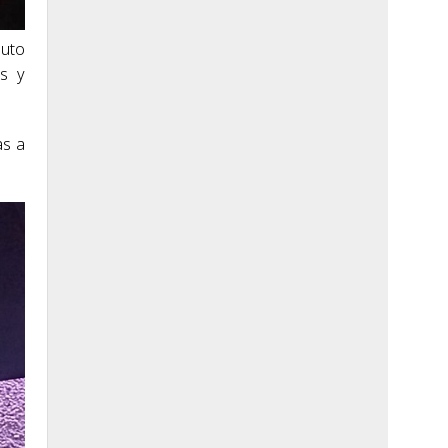
auto
as y
as a