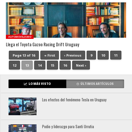
AUTOMOVILISMO
Llega el Toyota Gazoo Racing Drift Uruguay
Page 13 of 16
« First
‹ Previous
9
10
11
12
13
14
15
16
Next ›
LO MÁS VISTO
ÚLTIMOS ARTÍCULOS
Los efectos del fenómeno Tesla en Uruguay
Podio y liderazgo para Santi Urrutia