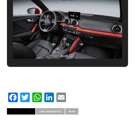
Audi Q2
Facebook
Twitter
WhatsApp
LinkedIn
Email
RELATED ITEMS
LANZAMIENTOS
AUDI