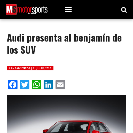
Audi presenta al benjamín de
los SUV
LANZAMIENTOS |
11 JULIO, 2016
Facebook
Twitter
WhatsApp
LinkedIn
Email