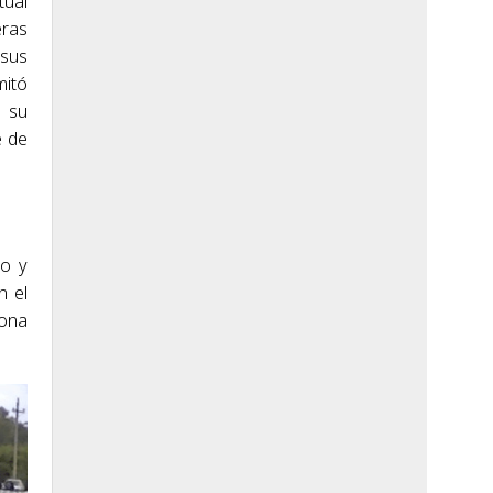
tual
eras
 sus
mitó
a su
e de
to y
n el
rona