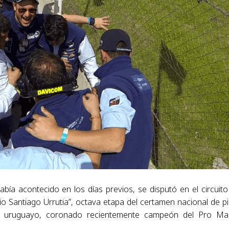
bía acontecido en los días previos, se disputó en el circuito
o Santiago Urrutia”, octava etapa del certamen nacional de pi
o uruguayo, coronado recientemente campeón del Pro Ma