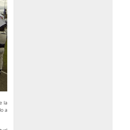
e la
do a