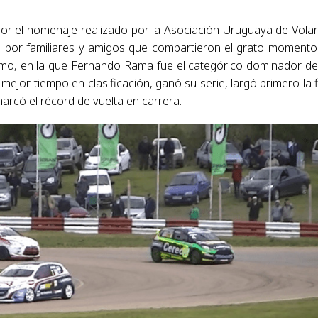
r el homenaje realizado por la Asociación Uruguaya de Vola
 por familiares y amigos que compartieron el grato momento
ismo, en la que Fernando Rama fue el categórico dominador de
mejor tiempo en clasificación, ganó su serie, largó primero la f
arcó el récord de vuelta en carrera.