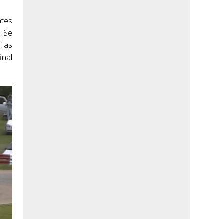
ntes
. Se
 las
inal