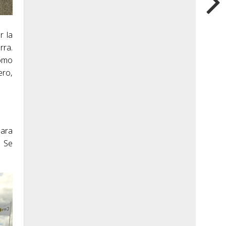
r la
rra.
como
ero,
para
. Se