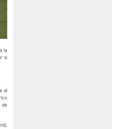
a la
r si
e al
rico
e de
rd),