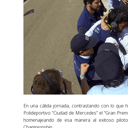
En una cálida jornada, contrastando con lo que ha
Polideportivo “Ciudad de Mercedes” el “Gran Premi
homenajeando de esa manera al exitoso pilot
Championship.