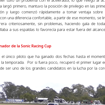
llier tuvo un problema con el acelerador, lo que relegó al ac
largó primero, mantuvo la posición de privilegio en las prim
ición y luego comenzó rápidamente a tomar ventaja sobre
con una diferencia confortable, a partir de ese momento, se li
era criteriosamente, sin problemas, haciendo gala de tod
llaba a sus espaldas lo favorecía para estar fuera del alcanc
nador de la Sonic Racing Cup
ndo el único piloto que ha ganado dos fechas hasta el momen
e la temporada. Por si fuera poco, recuperó el primer lugar e
 de ser uno de los grandes candidatos en la lucha por la co