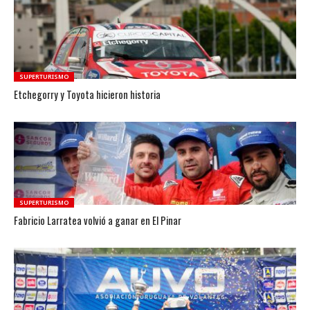
SUPERTURISMO
Etchegorry y Toyota hicieron historia
SUPERTURISMO
Fabricio Larratea volvió a ganar en El Pinar