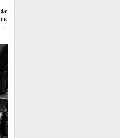
olar
orma
 las