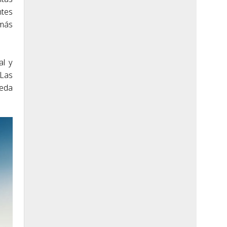
ntes
 más
al y
 Las
ueda