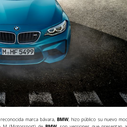
a reconocida marca bávara,
BMW
, hizo público su nuevo mo
ie M (Motorsport) de
BMW
, son versiones que presentan a