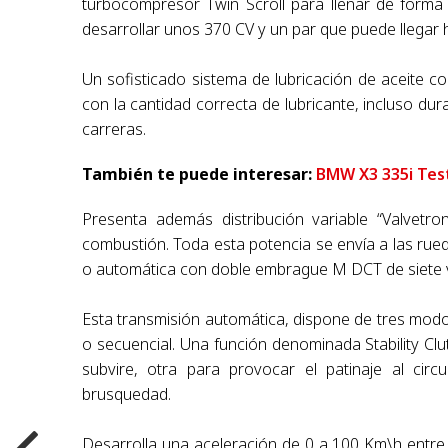
turbocompresor Twin Scroll para llenar de forma 
desarrollar unos 370 CV y un par que puede llegar 
Un sofisticado sistema de lubricación de aceite 
con la cantidad correcta de lubricante, incluso duran
carreras.
También te puede interesar:
BMW X3 335i Tes
Presenta además distribución variable “Valvetr
combustión. Toda esta potencia se envía a las rue
o automática con doble embrague M DCT de siete 
Esta transmisión automática, dispone de tres modo
o secuencial. Una función denominada Stability Cl
subvire, otra para provocar el patinaje al circ
brusquedad.
Desarrolla una aceleración de 0 a 100 Km\h entre