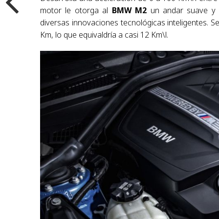
motor le otorga al
BMW M2
un andar suave y s
diversas innovaciones tecnológicas inteligentes. 
Km, lo que equivaldría a casi 12 Km\l.