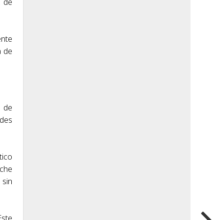
z de
ente
a de
a de
ades
tico
oche
 sin
Este