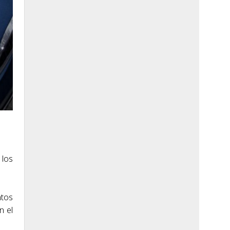
 los
ntos
n el