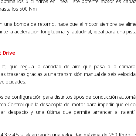
óptima los 6 cilindros en línea. Este potente motor es capa
hasta los 500 Nm.
con una bomba de retorno, hace que el motor siempre se alim
te la aceleración longitudinal y latitudinal, ideal para una pist
t Drive
onic”, que regula la cantidad de aire que pasa a la cámar
das traseras gracias a una transmisión manual de seis velocid
velocidades.
s de configuración para distintos tipos de conducción automá
utch Control que la desacopla del motor para impedir que el c
ular despacio y una última que permite arrancar al ralentí
 4.3 y 4.5 s, alcanzando una velocidad máxima de 250 Km\h.