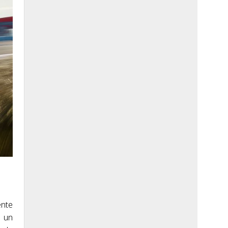
ente
y un