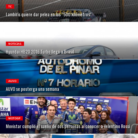
TC
Lambiris quiere dar pelea en los “500 kilómetros”
NOTICIAS
Hyundai HB20 2016 Turbo llegó a Brasil
AUVO
AUVO se posterga una semana
MOTOGP
Movistar cumplió el sueño de dos personas al conocer a Velentino Rossi