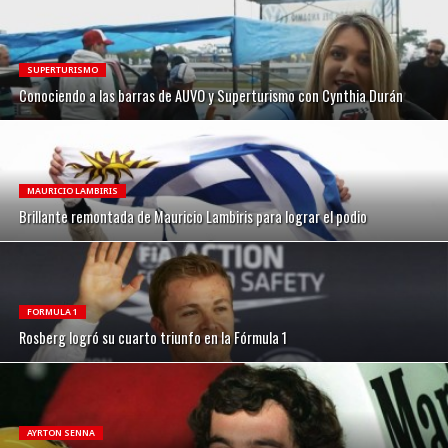
SUPERTURISMO
Conociendo a las barras de AUVO y Superturismo con Cynthia Durán
MAURICIO LAMBIRIS
Brillante remontada de Mauricio Lambiris para lograr el podio
FORMULA 1
Rosberg logró su cuarto triunfo en la Fórmula 1
AYRTON SENNA