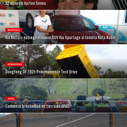
22 años sin Ayrton Senna
NOTICIAS
Kia Motors entregó el nuevo SUV Kia Sportage al tenista Rafa Nadal
DONGFENG
Dongfeng DF-1921: Próximamente Test Drive
APAD
Comienza la actividad en tierra de APAD