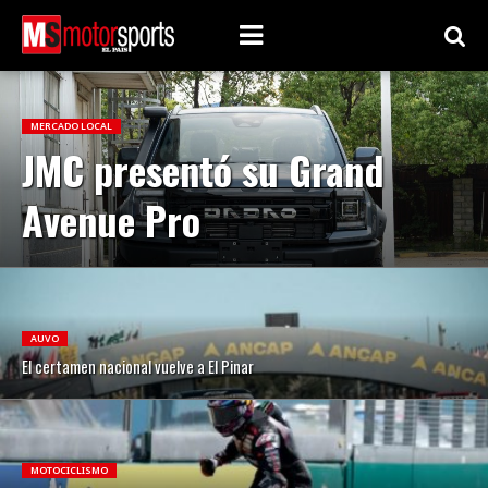
MERCADO LOCAL
JMC presentó su Grand
Avenue Pro
AUVO
El certamen nacional vuelve a El Pinar
MOTOCICLISMO