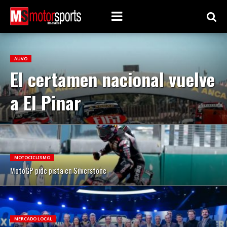
AUVO
El certamen nacional vuelve
a El Pinar
MOTOCICLISMO
MotoGP pide pista en Silverstone
MERCADO LOCAL