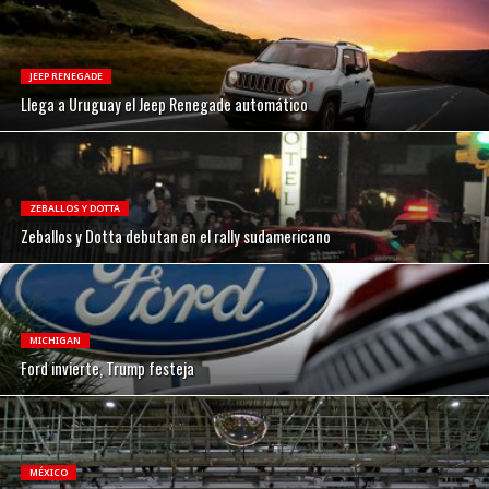
JEEP RENEGADE
Llega a Uruguay el Jeep Renegade automático
ZEBALLOS Y DOTTA
Zeballos y Dotta debutan en el rally sudamericano
MICHIGAN
Ford invierte, Trump festeja
MÉXICO