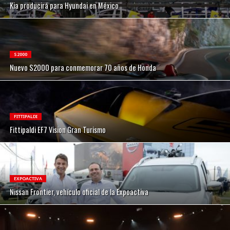
Kia producirá para Hyundai en México
S2000
Nuevo S2000 para conmemorar 70 años de Honda
FITTIPALDI
Fittipaldi EF7 Vision Gran Turismo
EXPOACTIVA
Nissan Frontier, vehículo oficial de la Expoactiva